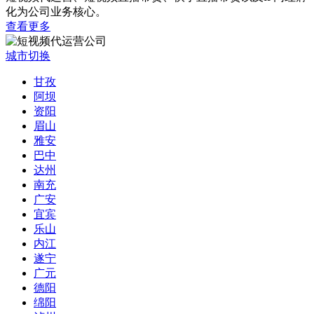
化为公司业务核心。
查看更多
城市切换
甘孜
阿坝
资阳
眉山
雅安
巴中
达州
南充
广安
宜宾
乐山
内江
遂宁
广元
德阳
绵阳