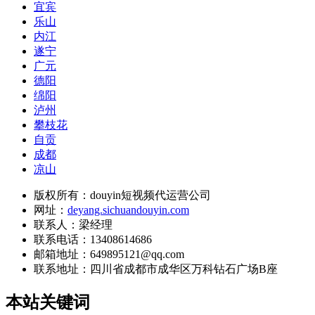
宜宾
乐山
内江
遂宁
广元
德阳
绵阳
泸州
攀枝花
自贡
成都
凉山
版权所有：douyin短视频代运营公司
网址：
deyang.sichuandouyin.com
联系人：梁经理
联系电话：13408614686
邮箱地址：649895121@qq.com
联系地址：
四川省成都市成华区万科钻石广场B座
本站关键词